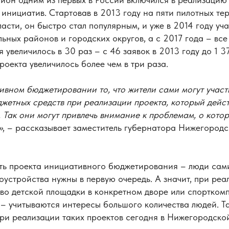
инициатив. Стартовав в 2013 году на пяти пилотных те
сти, он быстро стал популярным, и уже в 2014 году уч
ьных районов и городских округов, а с 2017 года – все
я увеличилось в 30 раз – с 46 заявок в 2013 году до 1 3
екта увеличилось более чем в три раза.
ивном бюджетировании то, что жители сами могут участ
жетных средств при реализации проекта, который дейст
 Так они могут привлечь внимание к проблемам, о кото
»
, – рассказывает заместитель губернатора Нижегород
ть проекта инициативного бюджетирования – люди сам
оустройства нужны в первую очередь. А значит, при реа
тво детской площадки в конкретном дворе или спорткомп
– учитываются интересы большого количества людей. Та
ри реализации таких проектов сегодня в Нижегородско