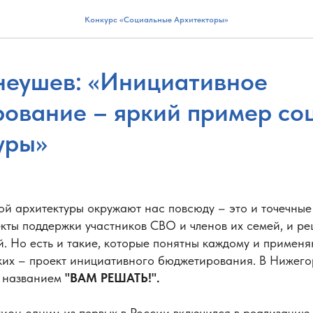
Конкурс «Социальные Архитекторы»
неушев: «Инициативное
ование – яркий пример со
уры»
й архитектуры окружают нас повсюду – это и точечные
екты поддержки участников СВО и членов их семей, и р
. Но есть и такие, которые понятны каждому и применя
аких – проект инициативного бюджетирования. В Нижег
д названием
"ВАМ РЕШАТЬ!".
ион одним из первых в России включился в реализацию