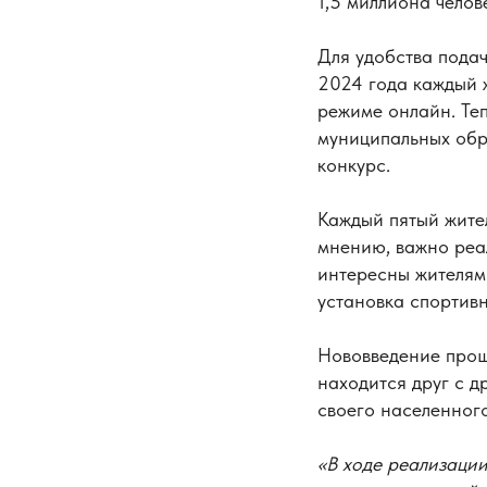
1,5 миллиона челов
Для удобства пода
2024 года каждый ж
режиме онлайн. Те
муниципальных обра
конкурс.
Каждый пятый жител
мнению, важно реа
интересны жителям
установка спортивн
Нововведение прошл
находится друг с д
своего населенного
«В ходе реализаци