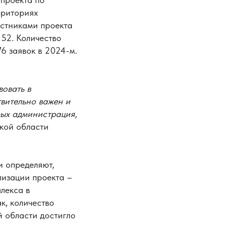
рриториях
астниками проекта
 52. Количество
76 заявок в 2024-м.
вовать в
вительно важен и
рых администрация,
ской области
и определяют,
лизации проекта –
лекса в
к, количество
й области достигло