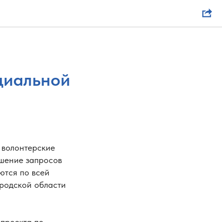
циальной
 волонтерские
ешение запросов
ются по всей
ородской области
 проекта по