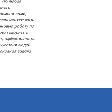
 что любая
вного
времени сами,
дел» меняют жизнь
ановую работу по
но говорить о
ь, эффективность.
чувствия людей.
основная задача