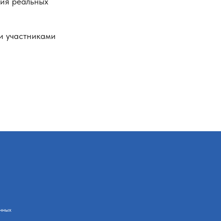
ния реальных
ми участниками
нных