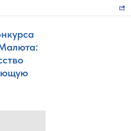
онкурса
 Малюта:
сство
няющую