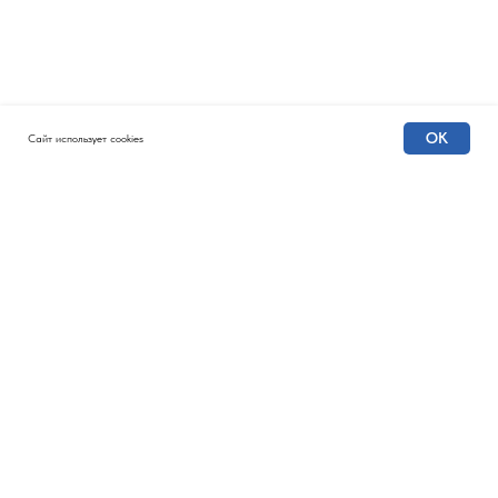
OK
Сайт использует cookies
КОНКУРС СОЦИАЛЬНЫХ
АРХИТЕКТОРОВ
Главная
Этапы
Что получают победители
Направления