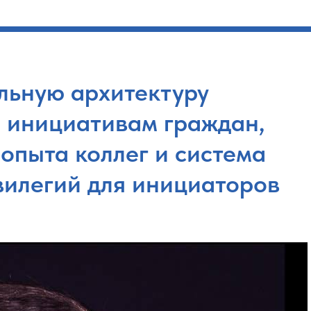
льную архитектуру
е инициативам граждан,
опыта коллег и система
вилегий для инициаторов