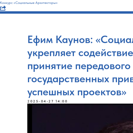
Конкурс «Социальные Архитекторы»
Ефим Каунов: «Социа
укрепляет содействи
принятие передового 
государственных при
успешных проектов»
2025-04-27 14:00