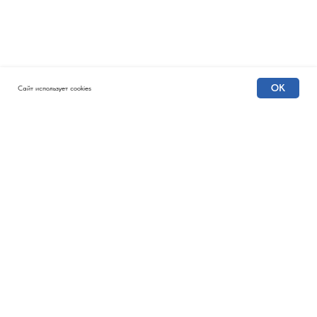
OK
Сайт использует cookies
КОНКУРС СОЦИАЛЬНЫХ
АРХИТЕКТОРОВ
Главная
Этапы
Что получают победители
Направления