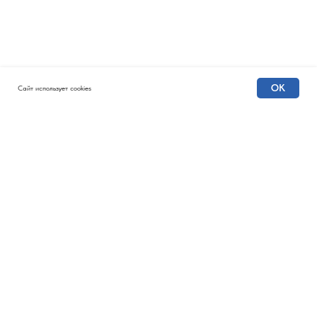
OK
Сайт использует cookies
КОНКУРС СОЦИАЛЬНЫХ
АРХИТЕКТОРОВ
Главная
Этапы
Что получают победители
Направления