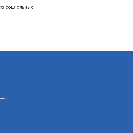
са социальных
нных