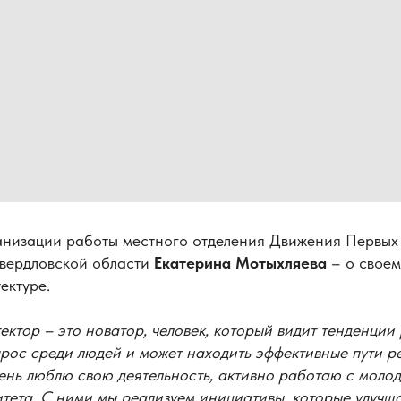
анизации работы местного отделения Движения Первых 
вердловской области
Екатерина Мотыхляева
– о своем
ектуре.
ктор – это новатор, человек, который видит тенденции
прос среди людей и может находить эффективные пути р
ень люблю свою деятельность, активно работаю с моло
тета. С ними мы реализуем инициативы, которые улучша