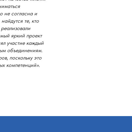
ниматься
о не согласна и
найдутся те, кто
 реализовали
амый яркий проект
нял участие каждый
ным объединениям.
ов, поскольку это
ых компетенций».