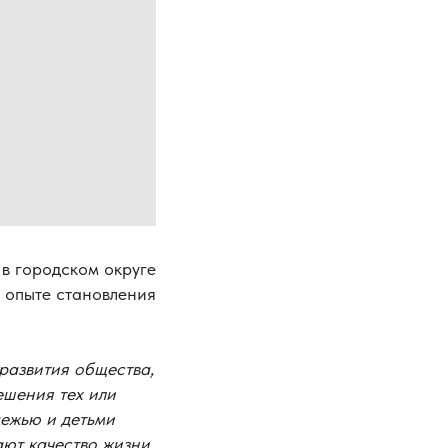
в городском округе
 опыте становления
 развития общества,
ешения тех или
дежью и детьми
ют качество жизни.