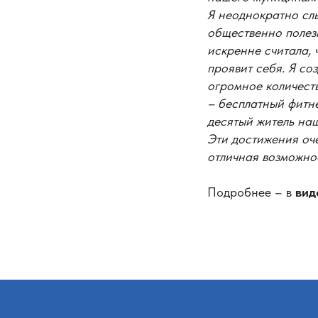
Я неоднократно сл
общественно полез
искренне считала, 
проявит себя. Я с
огромное количест
– бесплатный фитне
десятый житель на
Эти достижения оче
отличная возможно
Подробнее – в
вид